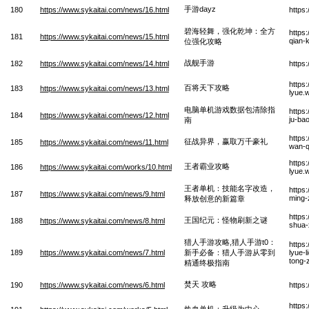
手游dayz
180
https://www.sykaitai.com/news/16.html
https
碧海轻舞，强化乾坤：全方
https
181
https://www.sykaitai.com/news/15.html
qian-
位强化攻略
战舰手游
182
https://www.sykaitai.com/news/14.html
https
https
百将天下攻略
183
https://www.sykaitai.com/news/13.html
lyue.
电脑单机游戏数据包清除指
https
184
https://www.sykaitai.com/news/12.html
ju-ba
南
https
征战异界，赢取万千豪礼
185
https://www.sykaitai.com/news/11.html
wan-q
https
王者霸业攻略
186
https://www.sykaitai.com/works/10.html
lyue.
王者单机：技能名字改造，
https
187
https://www.sykaitai.com/news/9.html
ming-
释放创意的新篇章
https
王国纪元：怪物刷新之谜
188
https://www.sykaitai.com/news/8.html
shua-
猎人手游攻略,猎人手游t0：
https
189
https://www.sykaitai.com/news/7.html
新手必备：猎人手游从零到
lyue-l
tong-
精通终极指南
焚天 攻略
190
https://www.sykaitai.com/news/6.html
https
https
热血单机：升级为中心