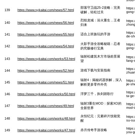
部落守卫战25-2攻略：完美
https
139
https://www.sykaitai.com/news/57.html
gong-
破解，轻松过关
烈焰龙城：浴火重生，王者
https
140
https://www.sykaitai.com/news/56.html
zhong
归来
https
适合上班族玩的手游
141
https://www.sykaitai.com/news/55.html
de-sh
火影手游全攻略秘籍：忍者
https
142
https://www.sykaitai.com/news/54.html
gong-l
的究极修行宝典
辐射松建筑木方市场前景展
https
143
https://www.sykaitai.com/works/53.html
fang-
望
https
游戏下载与安装指南
144
https://www.sykaitai.com/news/52.html
zhuan
辐射4：揭秘武器拆解，深入
https
145
https://www.sykaitai.com/news/51.html
jie-sh
解析更多零件外壳
https
浮梦三千，执剑踏歌行
146
https://www.sykaitai.com/works/50.html
ta-ge
辐射3重生MOD：探索XO的
https
147
https://www.sykaitai.com/news/49.html
mod-t
全新世界
永恒纪元：元素碎片技能觉
https
148
https://www.sykaitai.com/works/48.html
su-su
醒
https
赤月传奇手游攻略
149
https://www.sykaitai.com/works/47.html
you-g