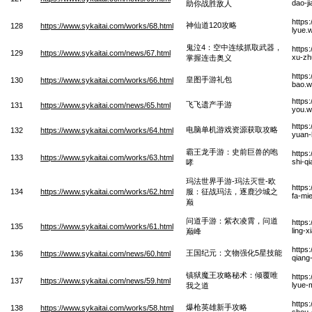
dao-ji
助你战胜敌人
https
神仙道120攻略
128
https://www.sykaitai.com/works/68.html
lyue.
鬼泣4：空中连续抓取武器，
https
129
https://www.sykaitai.com/news/67.html
xu-zh
掌握连击奥义
https
皇图手游礼包
130
https://www.sykaitai.com/works/66.html
bao.
https
飞飞遗产手游
131
https://www.sykaitai.com/news/65.html
you.
https
电脑单机游戏资源获取攻略
132
https://www.sykaitai.com/works/64.html
yuan-
霸王龙手游：史前巨兽的咆
https
133
https://www.sykaitai.com/works/63.html
shi-q
哮
玛法世界手游-玛法灭世-欧
https
134
https://www.sykaitai.com/works/62.html
服：征战玛法，逐鹿沙城之
fa-mi
巅
问道手游：紫衣凌霄，问道
https
135
https://www.sykaitai.com/works/61.html
ling-
巅峰
https
王国纪元：文物强化5星技能
136
https://www.sykaitai.com/news/60.html
qiang
镇狱魔王攻略秘术：倾覆唯
https
137
https://www.sykaitai.com/news/59.html
lyue-
我之道
https
爆枪英雄新手攻略
138
https://www.sykaitai.com/works/58.html
shou-