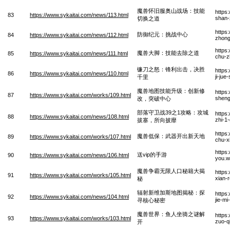
魔兽怀旧服奥山战场：技能
https
83
https://www.sykaitai.com/news/113.html
shan-
切换之道
https
防御纪元：挑战中心
84
https://www.sykaitai.com/news/112.html
zhong
https
魔兽大脚：技能去除之道
85
https://www.sykaitai.com/news/111.html
chu-z
镰刀之怒：锋利出击，决胜
https
86
https://www.sykaitai.com/news/110.html
ji-jue
千里
魔兽地图技能升级：创新修
https
87
https://www.sykaitai.com/works/109.html
sheng
改，突破中心
部落守卫战39之1攻略：攻城
https
88
https://www.sykaitai.com/news/108.html
zhi-1
拔寨，所向披靡
https
魔兽低保：武器开出新天地
89
https://www.sykaitai.com/works/107.html
chu-x
https
送vip的手游
90
https://www.sykaitai.com/news/106.html
you.
魔兽争霸无限人口秘籍大揭
https
91
https://www.sykaitai.com/works/105.html
xian-r
秘
辐射新维加斯地图揭秘：探
https
92
https://www.sykaitai.com/news/104.html
jie-m
寻核心秘密
魔兽世界：鱼人坐骑之谜解
https
93
https://www.sykaitai.com/works/103.html
zuo-qi
开