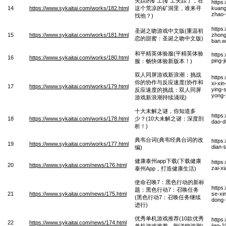
失踪的矿工(矿工失踪了，在
https
14
https://www.sykaitai.com/works/182.html
这个荒凉的矿洞里，谁来寻
kuang
zhao-
找他？)
https
圣诞之吻游戏中文版(重温初
15
https://www.sykaitai.com/works/181.html
zhong
恋的甜蜜：圣诞之吻中文版)
ban.
和平精英体验服(平精英体验
https
16
https://www.sykaitai.com/works/180.html
ping-
服：畅快体验新版本！)
双人同屏游戏新浪潮：挑战
https
你的协作与反应速度(协作和
xi-xi
17
https://www.sykaitai.com/works/179.html
ying-
反应速度的挑战：双人同屏
yong-
游戏新浪潮持续涌现)
十大未解之谜，你知道多
https
18
https://www.sykaitai.com/works/178.html
少？(10大未解之谜：深度剖
dao-d
析！)
典韦台词(典韦经典台词的改
https
19
https://www.sykaitai.com/works/177.html
dian-t
编)
健康泰州app下载(下载健康
https
20
https://www.sykaitai.com/news/176.html
zai-x
泰州App，打造健康生活)
使命召唤7：黑色行动的新标
https
题：黑色行动7：召唤任务
21
https://www.sykaitai.com/news/175.html
se-xi
(黑色行动7：召唤任务继续
dong-
进行)
优秀单机游戏推荐(10款优秀
https
22
https://www.sykaitai.com/news/174.html
jian-1
单机游戏推荐，附详细评测)