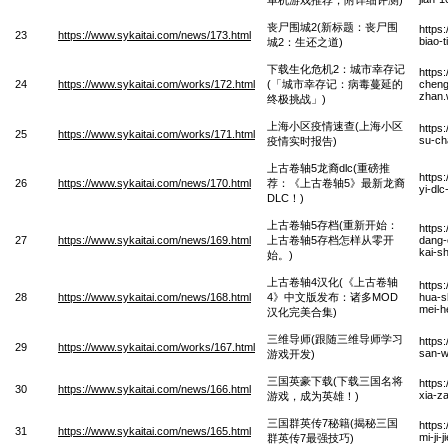
丧尸围城2(新标题：丧尸围
https
23
https://www.sykaitai.com/news/173.html
biao-
城2：生还之道)
下载生化危机2：城市幸存记
https
24
https://www.sykaitai.com/works/172.html
(「城市幸存记：病毒蔓延的
cheng
zhan
终极挑战」)
上海小区疫情速查(上海小区
https
25
https://www.sykaitai.com/works/171.html
su-ch
疫情实时报告)
上古卷轴5龙裔dlc(重磅推
https
26
https://www.sykaitai.com/news/170.html
荐：《上古卷轴5》最新龙裔
yi-dl
DLC！)
上古卷轴5存档(重新开始：
https
27
https://www.sykaitai.com/news/169.html
上古卷轴5存档怎样从零开
dang-
kai-s
始。)
上古卷轴4汉化(《上古卷轴
https
28
https://www.sykaitai.com/news/168.html
4》中文版发布：诸多MOD
hua-s
mei-h
汉化完美合集)
三维导师(跟随三维导师学习
https
29
https://www.sykaitai.com/works/167.html
san-w
游戏开发)
三国英豪下载(下载三国名将
https
30
https://www.sykaitai.com/news/166.html
xia-z
游戏，成为英雄！)
三国群英传7秘籍(揭秘三国
https
31
https://www.sykaitai.com/news/165.html
mi-ji
群英传7最强技巧)