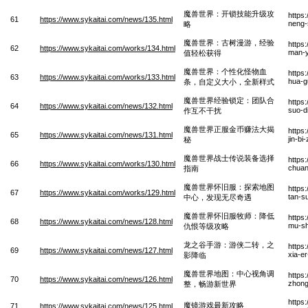
魔兽世界：开锁技能升级攻
https
61
https://www.sykaitai.com/news/135.html
neng-
略
魔兽世界：古树漫游，经验
https
62
https://www.sykaitai.com/works/134.html
man-y
值轻松获得
魔兽世界：个性化怪物血
https
63
https://www.sykaitai.com/works/133.html
hua-g
条，自定义大小，全新样式
魔兽世界经验锁定：团队合
https
64
https://www.sykaitai.com/news/132.html
suo-d
作互不干扰
魔兽世界正服金币赚法大揭
https
65
https://www.sykaitai.com/news/131.html
jin-bi
秘
魔兽世界战士传说装备选择
https
66
https://www.sykaitai.com/works/130.html
chuan
指南
魔兽世界怀旧服：探索地图
https
67
https://www.sykaitai.com/works/129.html
tan-s
中心，发现无尽奇遇
魔兽世界怀旧服牧师：降低
https
68
https://www.sykaitai.com/news/128.html
mu-sh
仇恨等级攻略
龙之谷手游：游侠二转，之
https
69
https://www.sykaitai.com/news/127.html
xia-er
影降临
魔兽世界地图：中心视角调
https
70
https://www.sykaitai.com/news/126.html
zhong
整，畅游新世界
https
魔镜游戏最新攻略
71
https://www.sykaitai.com/news/125.html