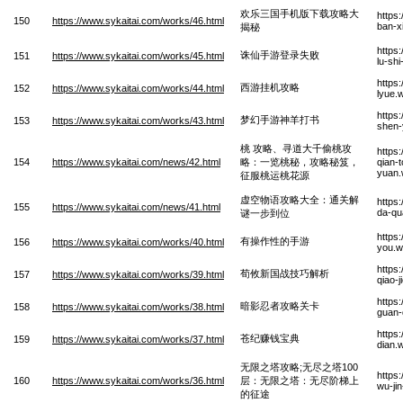
欢乐三国手机版下载攻略大
https
150
https://www.sykaitai.com/works/46.html
ban-x
揭秘
https
诛仙手游登录失败
151
https://www.sykaitai.com/works/45.html
lu-sh
https
西游挂机攻略
152
https://www.sykaitai.com/works/44.html
lyue.
https
梦幻手游神羊打书
153
https://www.sykaitai.com/works/43.html
shen-
桃 攻略、寻道大千偷桃攻
https
154
https://www.sykaitai.com/news/42.html
略：一览桃秘，攻略秘笈，
qian-
yuan
征服桃运桃花源
虚空物语攻略大全：通关解
https
155
https://www.sykaitai.com/news/41.html
da-qu
谜一步到位
https
有操作性的手游
156
https://www.sykaitai.com/works/40.html
you.
https
荀攸新国战技巧解析
157
https://www.sykaitai.com/works/39.html
qiao-j
https
暗影忍者攻略关卡
158
https://www.sykaitai.com/works/38.html
guan-
https
苍纪赚钱宝典
159
https://www.sykaitai.com/works/37.html
dian.
无限之塔攻略;无尽之塔100
https
160
https://www.sykaitai.com/works/36.html
层：无限之塔：无尽阶梯上
wu-ji
的征途