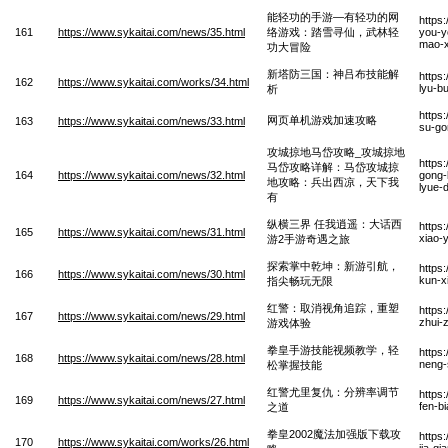
能轻功的手游—有轻功的网
https
161
https://www.sykaitai.com/news/35.html
络游戏：踏雪寻仙，武林轻
you-y
mao-x
功大冒险
新塔防三国：神吕布技能解
https
162
https://www.sykaitai.com/works/34.html
lyu-bu
析
https
网页单机游戏加速攻略
163
https://www.sykaitai.com/news/33.html
su-go
攻城掠地马岱攻略_攻城掠地
https
马岱攻略详解：马岱攻城掠
164
https://www.sykaitai.com/news/32.html
gong-
地攻略：兵出西凉，天下我
lyue-
有
纵横三界 任我逍遥：大话西
https
165
https://www.sykaitai.com/news/31.html
xiao-
游2手游奇遇之旅
探索掌中乾坤：新游引航，
https
166
https://www.sykaitai.com/news/30.html
kun-x
指尖畅玩无限
红警：取消视角追踪，重塑
https
167
https://www.sykaitai.com/news/29.html
zhui-
游戏体验
拳皇手游技能视频教学，轻
https
168
https://www.sykaitai.com/news/28.html
neng-
松掌握技能
红警尤里复仇：分辨率调节
https
169
https://www.sykaitai.com/news/27.html
fen-bi
之道
拳皇2002魔法加强版下载攻
https
170
https://www.sykaitai.com/works/26.html
jia-q