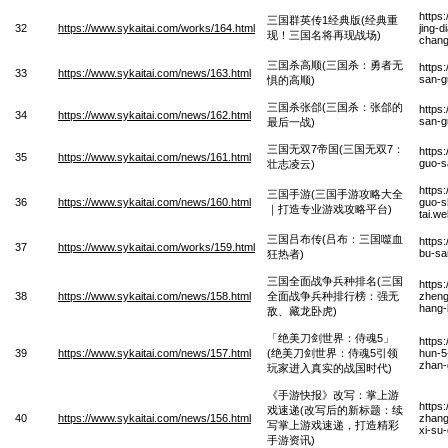
https
三国群英传1经典版(经典重
32
https://www.sykaitai.com/works/164.html
jing-
现！三国名将再现战场)
chan
三国杀高顺(三国杀：勇者无
https
33
https://www.sykaitai.com/news/163.html
san-g
惧的高顺)
三国杀张郃(三国杀：张郃的
https
34
https://www.sykaitai.com/news/162.html
san-g
最后一战)
三国无双7帝国(三国无双7：
https
35
https://www.sykaitai.com/news/161.html
guo-s
壮志凌云)
https
三国手游(三国手游攻略大全
36
https://www.sykaitai.com/news/160.html
guo-s
｜打造专业游戏攻略平台)
tai.w
三国吕布传(吕布：三国噬血
https
37
https://www.sykaitai.com/works/159.html
bu-sa
狂热者)
三国全面战争兵种排名(三国
https
38
https://www.sykaitai.com/news/158.html
全面战争兵种排行榜：强无
zheng
hang-
敌、藏龙卧虎)
「绝美刀剑世界：侍魂5」
https
39
https://www.sykaitai.com/news/157.html
(绝美刀剑世界：侍魂5引领
hun-5-
zhan-
玩家进入真实的战国时代)
《手游快报》改写：掌上游
https
戏速递(改写后的新标题：续
40
https://www.sykaitai.com/news/156.html
zhang
写掌上游戏速递，打造精彩
xi-su
手游资讯)