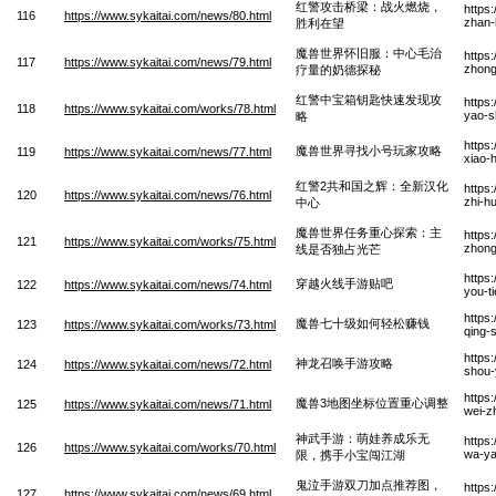
红警攻击桥梁：战火燃烧，
https
116
https://www.sykaitai.com/news/80.html
zhan-
胜利在望
魔兽世界怀旧服：中心毛治
https
117
https://www.sykaitai.com/news/79.html
zhong
疗量的奶德探秘
红警中宝箱钥匙快速发现攻
https
118
https://www.sykaitai.com/works/78.html
yao-s
略
https
魔兽世界寻找小号玩家攻略
119
https://www.sykaitai.com/news/77.html
xiao-
红警2共和国之辉：全新汉化
https
120
https://www.sykaitai.com/news/76.html
zhi-h
中心
魔兽世界任务重心探索：主
https
121
https://www.sykaitai.com/works/75.html
zhong
线是否独占光芒
https
穿越火线手游贴吧
122
https://www.sykaitai.com/news/74.html
you-t
https
魔兽七十级如何轻松赚钱
123
https://www.sykaitai.com/works/73.html
qing-
https
神龙召唤手游攻略
124
https://www.sykaitai.com/news/72.html
shou-
https
魔兽3地图坐标位置重心调整
125
https://www.sykaitai.com/news/71.html
wei-z
神武手游：萌娃养成乐无
https
126
https://www.sykaitai.com/works/70.html
wa-ya
限，携手小宝闯江湖
鬼泣手游双刀加点推荐图，
https
127
https://www.sykaitai.com/news/69.html