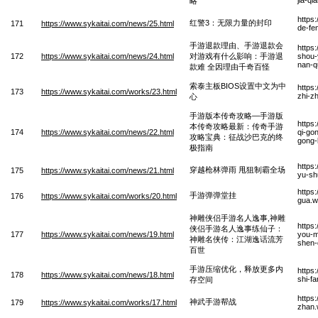
略
https
红警3：无限力量的封印
171
https://www.sykaitai.com/news/25.html
de-fe
手游退款理由、手游退款会
https
172
https://www.sykaitai.com/news/24.html
对游戏有什么影响：手游退
shou-
nan-q
款难 全因理由千奇百怪
索泰主板BIOS设置中文为中
https
173
https://www.sykaitai.com/works/23.html
zhi-z
心
手游版本传奇攻略—手游版
https
本传奇攻略最新：传奇手游
174
https://www.sykaitai.com/news/22.html
qi-go
攻略宝典：征战沙巴克的终
gong-
极指南
https
穿越枪林弹雨 甩狙制霸全场
175
https://www.sykaitai.com/news/21.html
yu-sh
https
手游弹弹堂挂
176
https://www.sykaitai.com/works/20.html
gua.
神雕侠侣手游名人逸事,神雕
https
侠侣手游名人逸事练仙子：
177
https://www.sykaitai.com/news/19.html
you-m
神雕名侠传：江湖逸话流芳
shen-
百世
手游压缩优化，释放更多内
https
178
https://www.sykaitai.com/news/18.html
shi-f
存空间
https
神武手游帮战
179
https://www.sykaitai.com/works/17.html
zhan