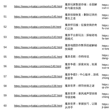
魔兽玩家数据存储：全面解
https
50
https://www.sykaitai.com/works/146.html
cun-ch
析与最佳实践
魔兽技能恢复：删除记录的
https
51
https://www.sykaitai.com/works/145.html
shan-
重生之道
魔兽怀旧服：征服坐骑的奇
https
52
https://www.sykaitai.com/news/144.html
fu-zu
幻之旅
魔兽平台新玩法：探秘老地
https
53
https://www.sykaitai.com/works/143.html
fa-ta
图模式
魔兽地图防作弊系统破解秘
https
54
https://www.sykaitai.com/works/142.html
xi-ton
技揭密
https
魔兽圣殿：存档传说
55
https://www.sykaitai.com/works/141.html
dang-
魔兽争霸：探索未知，拓展
https
56
https://www.sykaitai.com/news/140.html
suo-w
视野
魔兽争霸3：中心版本，游戏
https
57
https://www.sykaitai.com/works/139.html
zhong
新篇章
https
魔兽世界：绣羽坐骑之谜
58
https://www.sykaitai.com/works/138.html
qi-zh
魔兽世界：暴风城声望坐骑
https
59
https://www.sykaitai.com/works/137.html
cheng
等级攻略
魔兽世界：掌握技巧，让随
https
60
https://www.sykaitai.com/works/136.html
ji-qi
从停手