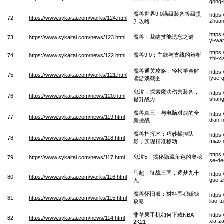
gong-
魔兽世界9.0满级装备等级提
https
72
https://www.sykaitai.com/works/124.html
zhuan
升攻略
https
魔兽：裁缝技能遗忘之谜
73
https://www.sykaitai.com/news/123.html
yi-wa
https
魔兽9.0：主线与支线的辨析
74
https://www.sykaitai.com/news/122.html
zhi-x
魔兽通关攻略：轻松学会解
https
75
https://www.sykaitai.com/works/121.html
lyue-q
读游戏截图
鬼泣：探索魔法伤害装备，
https
76
https://www.sykaitai.com/news/120.html
shang
提升战力
魔兽真三：与电脑对战的全
https
77
https://www.sykaitai.com/news/119.html
dian-
新挑战
魔兽指挥术：巧妙操控队
https
78
https://www.sykaitai.com/news/118.html
miao-
形，实现精准移动
https
鬼泣5：揭秘隐藏角色的奥秘
79
https://www.sykaitai.com/news/117.html
se-de
马超：征战三国，逐梦九十
https
80
https://www.sykaitai.com/works/116.html
guo-z
九
魔兽怀旧服：材料囤积赚钱
https
81
https://www.sykaitai.com/works/115.html
liao-
攻略
非苹果手机如何下载NBA
https
82
https://www.sykaitai.com/news/114.html
xia-z
2K21