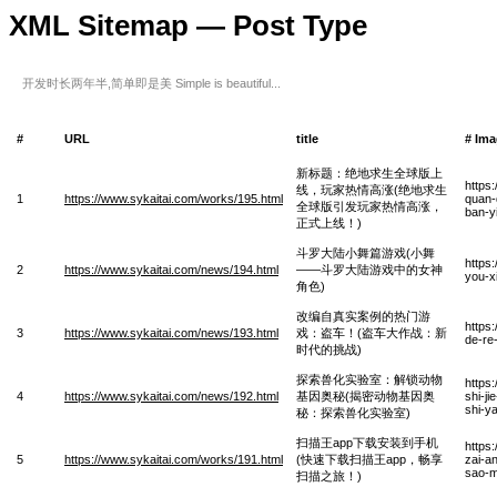
XML Sitemap — Post Type
开发时长两年半,简单即是美 Simple is beautiful...
#
URL
title
# Im
新标题：绝地求生全球版上
https
线，玩家热情高涨(绝地求生
1
https://www.sykaitai.com/works/195.html
quan-
全球版引发玩家热情高涨，
ban-y
正式上线！)
斗罗大陆小舞篇游戏(小舞
https
2
https://www.sykaitai.com/news/194.html
——斗罗大陆游戏中的女神
you-x
角色)
改编自真实案例的热门游
https
3
https://www.sykaitai.com/news/193.html
戏：盗车！(盗车大作战：新
de-re
时代的挑战)
探索兽化实验室：解锁动物
https
4
https://www.sykaitai.com/news/192.html
基因奥秘(揭密动物基因奥
shi-j
shi-y
秘：探索兽化实验室)
扫描王app下载安装到手机
https
5
https://www.sykaitai.com/works/191.html
(快速下载扫描王app，畅享
zai-a
sao-m
扫描之旅！)