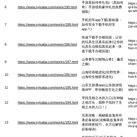
手游原始传奇礼包(《原始传
https
6
https://www.sykaitai.com/news/190.html
奇》手游现有豪华礼包免费
qi-li
qu.w
领取)
手机控车app下载(新标题：
https
7
https://www.sykaitai.com/works/189.html
如何安全下载手机控车
zai-x
app？)
快速下载手办模拟器，让你
https
的玩具生活真实起来(让你的
8
https://www.sykaitai.com/news/188.html
mo-ni
玩具生活模拟真实起来 - 快
huo-m
速下载手办模拟器)
山脊赛车2(翱翔山脊2：飙车
https
9
https://www.sykaitai.com/works/187.html
shan-j
之极)
山海经吞噬进化(狂野世界：
https
10
https://www.sykaitai.com/news/186.html
hua-k
山海经生物群系进化)
山东文旅通app(山东旅游指
https
11
https://www.sykaitai.com/works/185.html
app-s
南APP，带你畅游文化之都)
寻找无相之水的入口(在神秘
https
12
https://www.sykaitai.com/works/184.html
之地尽头，我终于找到了无
shui-
zhi-s
相之水的入口！)
完美攻略：揭秘吸血鬼幸存
https
者必备秘诀(攻略吸血鬼幸存
13
https://www.sykaitai.com/works/183.html
xi-xie
者的绝密技巧，全方位解密
mi-ji-
必备秘诀)