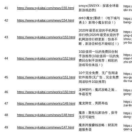
snsyx(SNSYX：探索全球最
https
41
https://www.sykaitai.com/news/155.html
qiu-z
新游戏趋势)
dnf小魔女(重磅！《地下城与
https
42
https://www.sykaitai.com/news/154.html
bang-
勇士》新增小魔女职业！)
2020年最受欢迎的手机网游
https
排行榜(2020年最受欢迎的手
ying-
43
https://www.sykaitai.com/works/153.html
shou-
机网游排行榜更新：惊喜不
ye-bu
断，新游尝鲜也不能错过！)
10款值得一玩的免费回合制
https
手游推荐(10款值得一玩的免
44
https://www.sykaitai.com/works/152.html
mian-
费回合制手游推荐：精彩的
zhi-sh
游戏等你来战！)
10个完全免费、无广告阅读
https
45
https://www.sykaitai.com/works/151.html
软件推荐(无广告，完全免费
wu-gu
du-ru
阅读软件10款推荐)
龙神契约：魔武攻略之巅，
https
46
https://www.sykaitai.com/works/150.html
gong-
争霸苍穹
https
魔龙降世，男爵再临
47
https://www.sykaitai.com/works/149.html
zai-li
魔兽：聚焦玩家动作，探寻
https
48
https://www.sykaitai.com/news/148.html
dong-
无尽可能性
魔兽跨服赚钱攻略：财富跨
https
49
https://www.sykaitai.com/news/147.html
qian-
越服务器