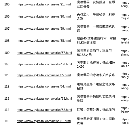
魔兽世界：友情赠金，金币
https
105
https://www.sykaitai.com/news/91.html
zeng-
互赠任务
英魂之刃：半藏秘诀，刺客
https
106
https://www.sykaitai.com/news/90.html
mi-ju
之道
魔兽世界：一键隐匿游戏真
https
107
https://www.sykaitai.com/news/89.html
ni-yo
谛
舰娘45 攻略进阶指南，掌握
https
108
https://www.sykaitai.com/news/88.html
jie-z
战术制霸海疆
魔兽世界美酒节：重置与
https
109
https://www.sykaitai.com/works/87.html
zhong
BOSS之战
考辛斯力挽狂澜，征战NBA
https
110
https://www.sykaitai.com/works/86.html
lan-z
2K20
https
魔兽世界治疗读条关闭攻略
111
https://www.sykaitai.com/news/85.html
tiao-
绝境觅生路：绝望之地攻略
https
112
https://www.sykaitai.com/news/84.html
wang-
秘籍
魔兽世界手柄控制功能关闭
https
113
https://www.sykaitai.com/works/83.html
kong-
攻略
https
红警：智商升级，挑战加码
114
https://www.sykaitai.com/works/82.html
ji-tia
魔兽世界怀旧服：火山刷钱
https
115
https://www.sykaitai.com/news/81.html
huo-s
攻略