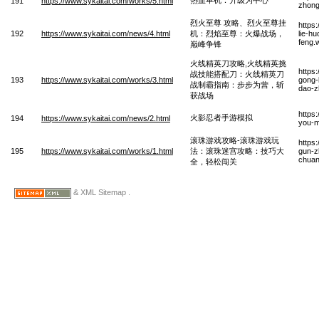
191
https://www.sykaitai.com/works/5.html
zhong
烈火至尊 攻略、烈火至尊挂
https
192
https://www.sykaitai.com/news/4.html
机：烈焰至尊：火爆战场，
lie-h
feng.
巅峰争锋
火线精英刀攻略,火线精英挑
https
战技能搭配刀：火线精英刀
193
https://www.sykaitai.com/works/3.html
gong-
战制霸指南：步步为营，斩
dao-z
获战场
https
火影忍者手游模拟
194
https://www.sykaitai.com/news/2.html
you-m
滚珠游戏攻略-滚珠游戏玩
https
195
https://www.sykaitai.com/works/1.html
法：滚珠迷宫攻略：技巧大
gun-z
chua
全，轻松闯关
& XML Sitemap .