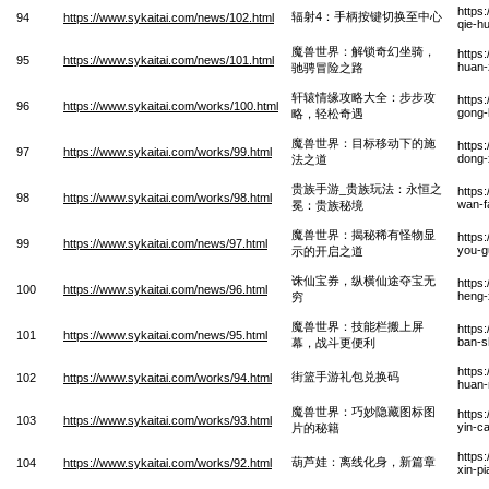
https
辐射4：手柄按键切换至中心
94
https://www.sykaitai.com/news/102.html
qie-h
魔兽世界：解锁奇幻坐骑，
https
95
https://www.sykaitai.com/news/101.html
huan-
驰骋冒险之路
轩辕情缘攻略大全：步步攻
https
96
https://www.sykaitai.com/works/100.html
gong-
略，轻松奇遇
魔兽世界：目标移动下的施
https
97
https://www.sykaitai.com/works/99.html
dong-
法之道
贵族手游_贵族玩法：永恒之
https
98
https://www.sykaitai.com/works/98.html
wan-f
冕：贵族秘境
魔兽世界：揭秘稀有怪物显
https
99
https://www.sykaitai.com/news/97.html
you-g
示的开启之道
诛仙宝券，纵横仙途夺宝无
https
100
https://www.sykaitai.com/news/96.html
heng-
穷
魔兽世界：技能栏搬上屏
https
101
https://www.sykaitai.com/news/95.html
ban-s
幕，战斗更便利
https
街篮手游礼包兑换码
102
https://www.sykaitai.com/works/94.html
huan
魔兽世界：巧妙隐藏图标图
https
103
https://www.sykaitai.com/works/93.html
yin-c
片的秘籍
https
葫芦娃：离线化身，新篇章
104
https://www.sykaitai.com/works/92.html
xin-p