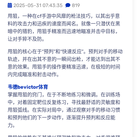
2025-05-31 07:43:35
819
甩狙，一种在cf手游中风靡的枪法技巧，以其出乎意
料的攻击力和迅疾的速度而闻名。就像一只潜伏在黑
暗中的猎豹，甩狙手精准而迅速地瞄准并击中目标，
让对手猝不及防。
甩狙的核心在于“预判”和“快速反应”。预判对手的移动
轨迹，并在出其不意的一瞬间出枪，才能达到出其不
意的效果。甩狙手的操作要精准迅速，在极短的时间
内完成瞄准和射击动作。
韦德bevictor体育
掌握甩狙的窍门，在于不断地练习和微调。在训练场
中，对着固定靶位反复练习，寻找最舒适的灵敏度和
甩狙弧线。在实际对局中，通过观察对手的移动习惯
和预判他们的下一步动作，逐渐提升预判和反应能
力。