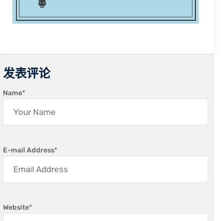
发表评论
Name
*
E-mail Address
*
Website
*