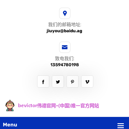
我们的邮箱地址:
jiuyou@baidu.ag
致电我们:
13594780198