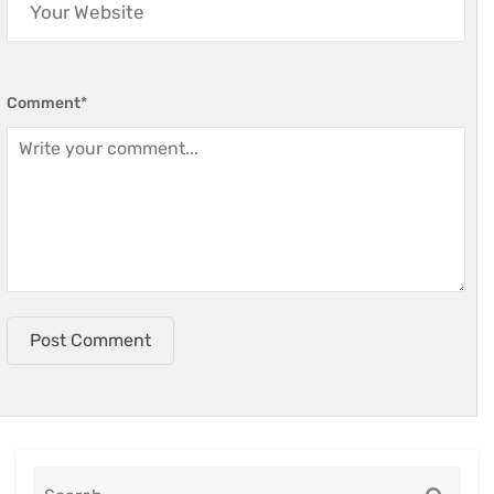
Comment
*
Post Comment