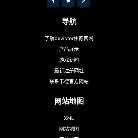
导航
了解bevictor伟德官网
产品展示
游戏新闻
最新注册网址
联系韦德官方网站
网站地图
XML
网站地图