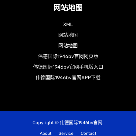
网站地图
XML
网站地图
网站地图
伟德国际1946bv官网网页版
伟德国际1946bv官网手机版入口
伟德国际1946bv官网APP下载
Copyright © 伟德国际1946bv官网.
About
Service
Contact