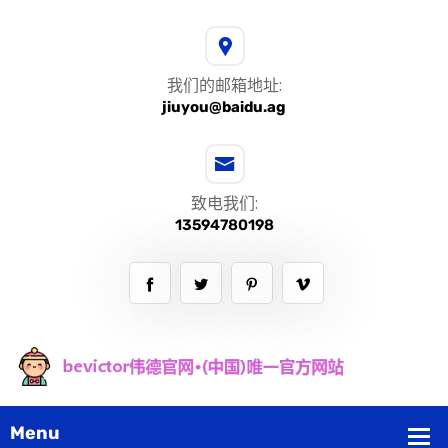
我们的邮箱地址:
jiuyou@baidu.ag
致电我们:
13594780198