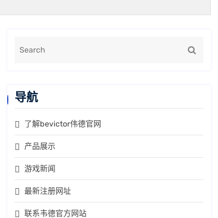
导航
了解bevictor伟德官网
产品展示
游戏新闻
最新注册网址
联系韦德官方网站