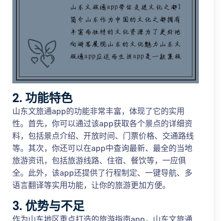
2. 功能特色
山东文旅通app的功能非常丰富，体现了它的实用
性。首先，你可以通过该app获取各个景点的详细资
料，包括景点介绍、开放时间、门票价格、交通路线
等。其次，你还可以在app中查询最新、最全的当地
旅游资讯，包括旅游线路、住宿、餐饮等，一应俱
全。此外，该app还提供了行程制定、一键导航、多
语言翻译等实用功能，让你的旅游更加方便。
3. 优势与不足
作为山东地区重点打造的旅游指南app，山东文旅通