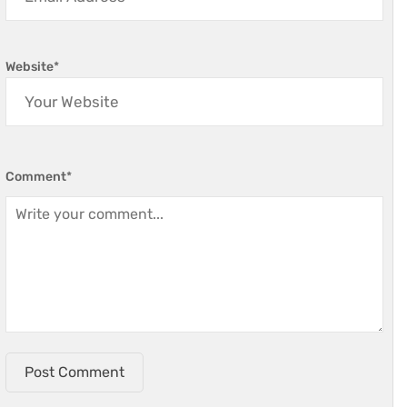
Website
*
Comment
*
Post Comment