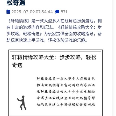
松奇遇
2025-07-09 07:54:44
871
《轩辕情缘》是一款大型多人在线角色扮演游戏，拥
有丰富的游戏内容和玩法。《轩辕情缘攻略大全：步
步攻略，轻松奇遇》为玩家提供全面的攻略指导，帮
助玩家快速上手游戏，轻松体验游戏的乐趣。