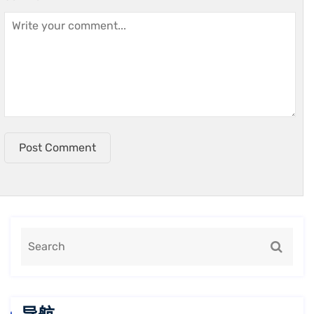
Post Comment