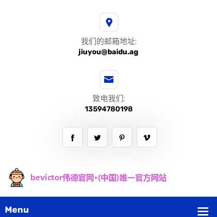
我们的邮箱地址:
jiuyou@baidu.ag
致电我们:
13594780198