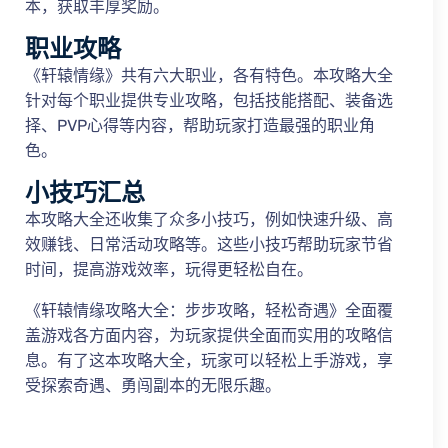
本，获取丰厚奖励。
职业攻略
《轩辕情缘》共有六大职业，各有特色。本攻略大全
针对每个职业提供专业攻略，包括技能搭配、装备选
择、PVP心得等内容，帮助玩家打造最强的职业角
色。
小技巧汇总
本攻略大全还收集了众多小技巧，例如快速升级、高
效赚钱、日常活动攻略等。这些小技巧帮助玩家节省
时间，提高游戏效率，玩得更轻松自在。
《轩辕情缘攻略大全：步步攻略，轻松奇遇》全面覆
盖游戏各方面内容，为玩家提供全面而实用的攻略信
息。有了这本攻略大全，玩家可以轻松上手游戏，享
受探索奇遇、勇闯副本的无限乐趣。