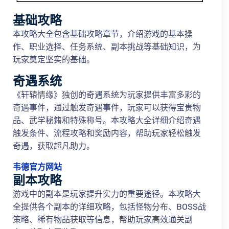
基础攻略
本攻略大全包含基础攻略章节，介绍游戏的基本操
作、职业选择、任务系统、副本挑战等基础知识，为
玩家奠定坚实的基础。
奇遇系统
《轩辕情缘》独创的奇遇系统为玩家提供丰富多彩的
奇遇事件，通过触发奇遇事件，玩家可以获得宝贵物
品、武学秘籍和特殊称号。本攻略大全详细介绍奇遇
触发条件、流程攻略和奖励内容，帮助玩家轻松触发
奇遇，获取超凡助力。
韦德官方网站
副本攻略
游戏中的副本是玩家提升实力的重要途径。本攻略大
全提供各个副本的详细攻略，包括怪物分布、BOSS战
策略、稀有物品获取等信息，帮助玩家高效通关副