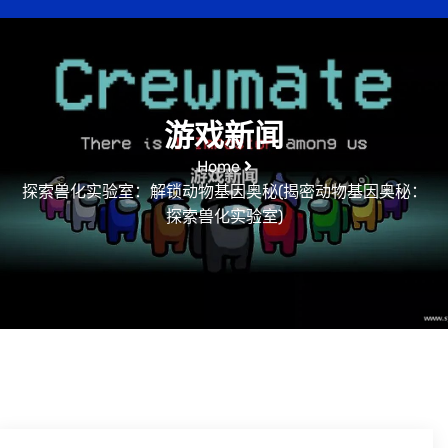
游戏新闻
Home
探索兽化实验室：解锁动物基因奥秘(揭密动物基因奥秘：
探索兽化实验室)