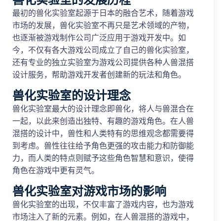
最初的兽化实验室起源于日本的融合艺术，随着游戏
市场的发展，兽化实验室不再只是艺术领域的产物，
也逐渐被游戏制作公司广泛应用于游戏开发中。如
今，不仅有各大游戏公司成立了自己的兽化实验室，
还有专业的独立实验室为游戏公司提供各种人兽混搭
设计服务，帮助游戏开发者创建新的玩法和角色。
兽化实验室的设计理念
兽化实验室最大的设计理念即兽化，将人与兽混合在
一起，以此来创造出独特、有趣的游戏角色。在人兽
混搭的设计中，兽性和人类特有的思维观念都需要得
到考虑。兽性往往给予角色更强的攻击能力和防御能
力，而人类的特点则赋予这些角色智慧和意识，使得
角色在游戏中更有灵气。
兽化实验室对游戏市场的影响
兽化实验室的出现，不仅丰富了游戏内容，也为游戏
市场注入了新的元素。例如，在人兽混搭的游戏中，