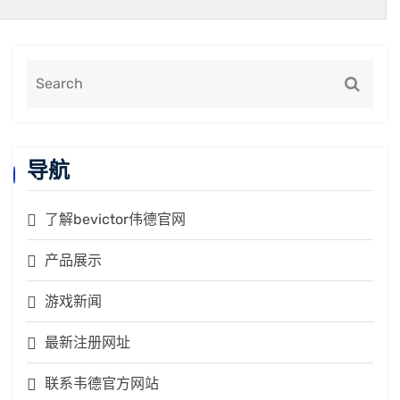
导航
了解bevictor伟德官网
产品展示
游戏新闻
最新注册网址
联系韦德官方网站