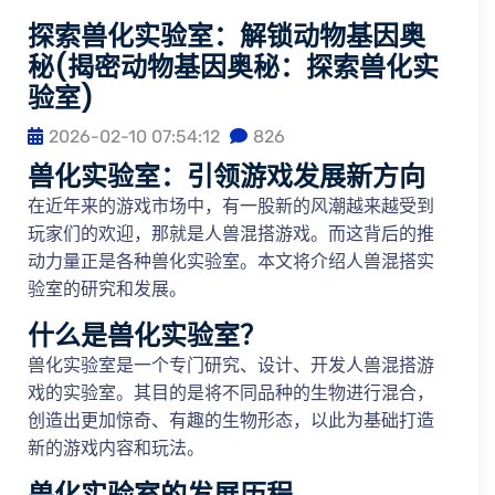
探索兽化实验室：解锁动物基因奥
秘(揭密动物基因奥秘：探索兽化实
验室)
2026-02-10 07:54:12
826
兽化实验室：引领游戏发展新方向
在近年来的游戏市场中，有一股新的风潮越来越受到
玩家们的欢迎，那就是人兽混搭游戏。而这背后的推
动力量正是各种兽化实验室。本文将介绍人兽混搭实
验室的研究和发展。
什么是兽化实验室？
兽化实验室是一个专门研究、设计、开发人兽混搭游
戏的实验室。其目的是将不同品种的生物进行混合，
创造出更加惊奇、有趣的生物形态，以此为基础打造
新的游戏内容和玩法。
兽化实验室的发展历程