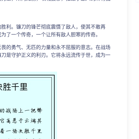
的胜利。镰刀的锋芒彻底震慑了敌人，使其不敢再
成为了一个传奇，一个让所有敌人胆寒的传奇。
无畏的勇气、无匹的力量和永不屈服的意志。在战场
镰刀是守护正义的利刃。它将永远流传于世，成为一