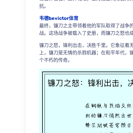
抗。
韦德bevictor体育
最终，镰刀之主带领着他的军队取得了战争
战。这场战争被载入了史册，而镰刀之怒也
镰刀之怒，锋利出击，决胜千里。它象征着
上，镰刀是无情的杀戮机器；在和平年代，
个不朽的传奇。