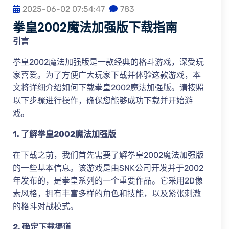
2025-06-02 07:54:47
783
拳皇2002魔法加强版下载指南
引言
拳皇2002魔法加强版是一款经典的格斗游戏，深受玩
家喜爱。为了方便广大玩家下载并体验这款游戏，本
文将详细介绍如何下载拳皇2002魔法加强版。请按照
以下步骤进行操作，确保您能够成功下载并开始游
戏。
1. 了解拳皇2002魔法加强版
在下载之前，我们首先需要了解拳皇2002魔法加强版
的一些基本信息。该游戏是由SNK公司开发并于2002
年发布的，是拳皇系列的一个重要作品。它采用2D像
素风格，拥有丰富多样的角色和技能，以及紧张刺激
的格斗对战模式。
2. 确定下载渠道