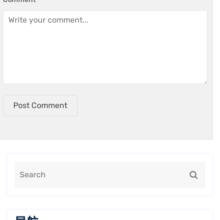
Post Comment