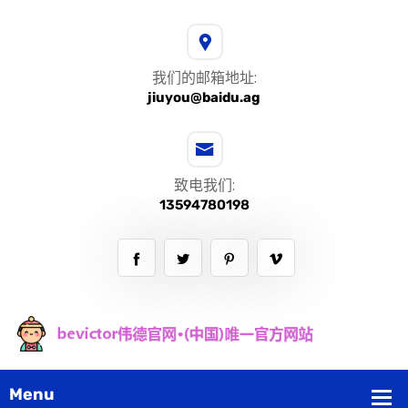
我们的邮箱地址:
jiuyou@baidu.ag
致电我们:
13594780198